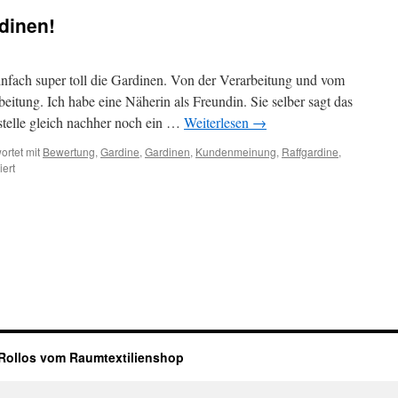
rdinen!
nfach super toll die Gardinen. Von der Verarbeitung und vom
eitung. Ich habe eine Näherin als Freundin. Sie selber sagt das
stelle gleich nachher noch ein …
Weiterlesen
→
ortet mit
Bewertung
,
Gardine
,
Gardinen
,
Kundenmeinung
,
Raffgardine
,
für
ert
Einfach
toll,
diese
Gardinen!
ollos vom Raumtextilienshop