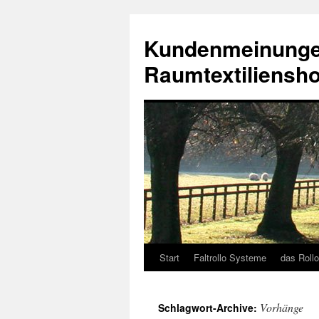
Kundenmeinungen
Raumtextiliensh
Start
Faltrollo Systeme
das Rollo
Springe
zum
Vorhänge
Schlagwort-Archive:
Inhalt