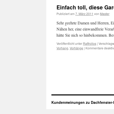
Einfach toll, diese Ga
Publiziert am
7. März 2011
von
Master
Sehr geehrte Damen und Herren, Ei
Nähen her, eine einwandfreie Verarb
hätte Sie nich so hinbekommen. Be
Veröffentlicht unter
Raffrollos
|
Verschlagw
Vorhang
,
Vorhänge
|
Kommentare deaktivi
Kundenmeinungen zu Dachfenster-R