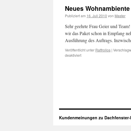
Neues Wohnambiente
Publiziert am
16. Juli 2010
von
Master
Sehr geehrte Frau Geier und Team! 
wir das Paket schon in Empfang ne
Ausführung des Auftrags. Inzwisch
Veröffentlicht unter
Raffrollos
|
Verschlagw
für
deaktiviert
Neues
Wohnambiente
Kundenmeinungen zu Dachfenster-R